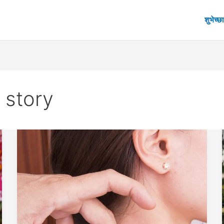
शुभेच्छा
 story