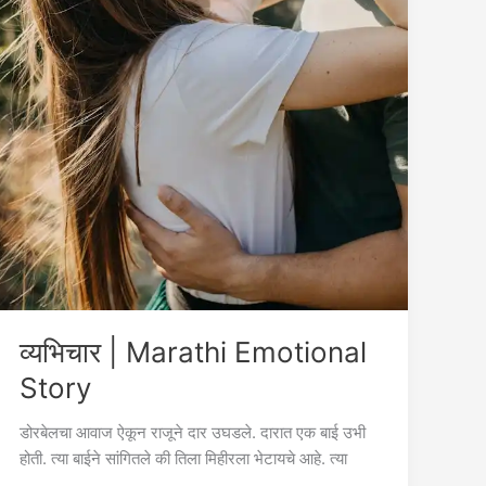
व्यभिचार | Marathi Emotional
Story
डोरबेलचा आवाज ऐकून राजूने दार उघडले. दारात एक बाई उभी
होती. त्या बाईने सांगितले की तिला मिहीरला भेटायचे आहे. त्या