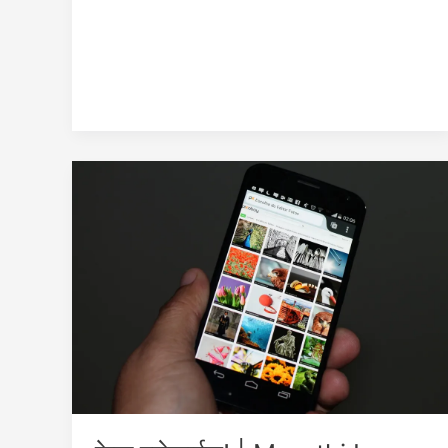
Marathi
Sad
Love
Story