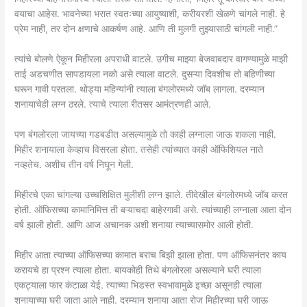
वयाचा आहेस. भावनेच्या भरात स्वतःच्या आयुष्याशी, करीयरशी खेळणे चांगले नाही. हे
प्रेम नाही, तर दोन क्षणाचे आकर्षण आहे. आणि ती मुलगी तुझ्यासाठी चांगली नाही.”
त्यांचे बोलणे ऐकून मिहीरला अपराधी वाटले. उगीच माझ्या बेजवाबदार वागण्यामुळे माझी
ताई अडचणीत सापडायला नको असे त्याला वाटले. दुसऱ्या दिवशीच तो बहिणीच्या
घरून गावी परतला. थोड्या महिन्यांनी त्याला बंगलोरमध्ये जॉब लागला. दरम्यान
शनायाचेही लग्न ठरले. त्याचे त्याला रीतसर आमंत्रणही आले.
पण बंगलोरला जायच्या गडबडीत असल्यामुळे तो काही लग्नाला जाऊ शकला नाही.
मिहीर शनायाला केव्हाच विसरला होता. तसेही त्यांच्यात काही ऑफिशियल नाते
नव्हतेच. अशीच तीन वर्ष निघून गेली.
मिहीरचे एका चांगल्या उच्चशिक्षित मुलीशी लग्न झाले. तीदेखील बंगलोरमध्ये जॉब करत
होती. ऑफिसच्या कामानिमित्त ती बऱ्याचदा बाहेरगावी असे. त्यांच्याही लग्नाला आता दोन
वर्ष झाली होती. आणि आज अचानक अशी शनाया त्याच्यासमोर आली होती.
मिहीर आता त्याच्या ऑफिसच्या कामात बराच बिझी झाला होता. पण ऑफिसनंतर काय
करायचे हा प्रश्न त्याला होता. बायकोही तिथे बंगलोरला असल्याने घरी त्याला
एकट्याला फार कंटाळा येई. त्याच्या भिडस्त स्वभावामुळे इच्छा असूनही त्याला
शनायाच्या घरी जाता आले नाही. दरम्यान शनाया आता रोज मिहीरच्या घरी जाऊ