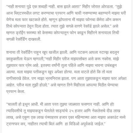
“नाही शनाया! पुढे एक शब्दही नाही. बास झाले आता!” मिहीर जोरात ओरडला. “तुझे
आज थिएटरमधील लगट करण्याचा प्रयत्न आणि चावी नसण्याच्या बहाण्याने माझ्या घरी
येणेच मला फार खटकले होते. म्हणून झोपताना मी माझ्या फोनचा कॅमेरा ऑन करून
तिथे कोपऱ्यात ठेवून दिला होता. त्यात तुझे सगळे वागणे रेकॉर्ड झाले असेल.” असे
म्हणत ड्रॉईंग रूमच्या शो केसच्या कोपऱ्यातून फोन काढून मिहीरने शनायाला तिची
सगळी रेकॉर्डिंग दाखवली.
शनाया ती रेकॉर्डिंग पाहून खूप खजील झाली. आणि पटकन आपला स्टान्झ बदलून
काकुळतीला येऊन म्हणाली,”नाही मिहीर प्लीज माझ्यासोबत असे करू नकोस. माझे
तुझ्यावर फार प्रेम आहे. इतक्या वर्षांनी तुला पहिले आणि माझ्या भावना उचंबळून
आल्या. मला माझ्या पतीकडून खूप अपेक्षा होत्या. मला वाटले होते कि तो मला
राणीसारखे ठेवेल. पण माझा भ्रमनिरास झाला. पण आता तुझ्याकडून माझ्या फार अपेक्षा
आहेत. प्लीज मला तुझी होउदे.” असे म्हणत तिने मिहीरला आपल्या मिठीत घेण्याचा
प्रयत्न केला.
“चालती हो इथून आधी. मी आता परत तुझ्या जाळ्यात फसणार नाही. आणि हो!
त्यादिवशीचे तू माझ्याकडून घेतलेले साड्यांचे २५ हजार आणि नेकलेसचे दीड लाख
लाख, असे एकूण एक लाख पंच्याहत्तर हजार एका महिन्याच्या आत माझ्या अकाउंट मध्ये
ट्रान्स्फर कर, नाहीतर त्याची बिलं आणि हा विडिओ अपूर्वकडे जाईल.”