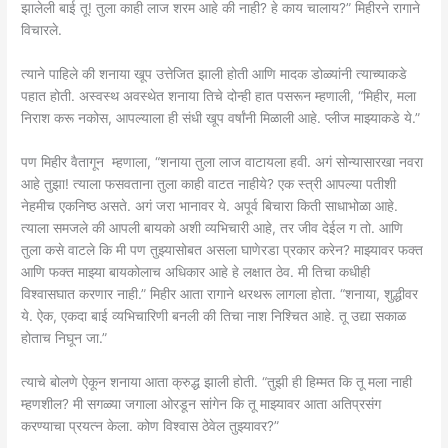
झालेली बाई तू! तुला काही लाज शरम आहे की नाही? हे काय चालाय?” मिहीरने रागाने
विचारले.
त्याने पाहिले की शनाया खूप उत्तेजित झाली होती आणि मादक डोळ्यांनी त्याच्याकडे
पहात होती. अस्वस्थ अवस्थेत शनाया तिचे दोन्ही हात पसरून म्हणाली, “मिहीर, मला
निराश करू नकोस, आपल्याला ही संधी खूप वर्षांनी मिळाली आहे. प्लीज माझ्याकडे ये.”
पण मिहीर वैतागून म्हणाला, “शनाया तुला लाज वाटायला हवी. अगं सोन्यासारखा नवरा
आहे तुझा! त्याला फसवताना तुला काही वाटत नाहीये? एक स्त्री आपल्या पतीशी
नेहमीच एकनिष्ठ असते. अगं जरा भानावर ये. अपूर्व बिचारा किती साधाभोळा आहे.
त्याला समजले की आपली बायको अशी व्यभिचारी आहे, तर जीव देईल ग तो. आणि
तुला कसे वाटले कि मी पण तुझ्यासोबत असला घाणेरडा प्रकार करेन? माझ्यावर फक्त
आणि फक्त माझ्या बायकोलाच अधिकार आहे हे लक्षात ठेव. मी तिचा कधीही
विश्वासघात करणार नाही.” मिहीर आता रागाने थरथरू लागला होता. “शनाया, शुद्धीवर
ये. ऐक, एकदा बाई व्यभिचारिणी बनली की तिचा नाश निश्चित आहे. तू उद्या सकाळ
होताच निघून जा.”
त्याचे बोलणे ऐकून शनाया आता क्रुद्ध झाली होती. “तुझी ही हिम्मत कि तू मला नाही
म्हणशील? मी सगळ्या जगाला ओरडून सांगेन कि तू माझ्यावर आता अतिप्रसंग
करण्याचा प्रयत्न केला. कोण विश्वास ठेवेल तुझ्यावर?”