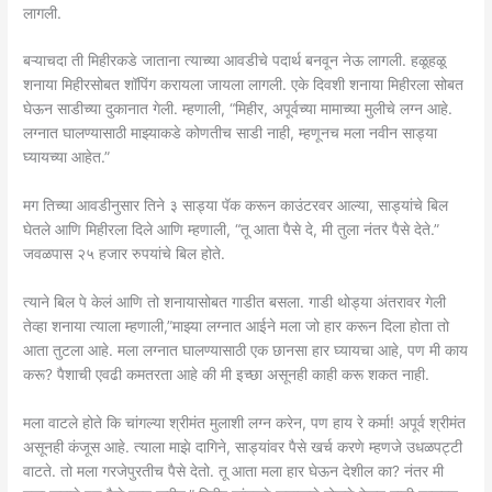
लागली.
बऱ्याचदा ती मिहीरकडे जाताना त्याच्या आवडीचे पदार्थ बनवून नेऊ लागली. हळूहळू
शनाया मिहीरसोबत शॉपिंग करायला जायला लागली. एके दिवशी शनाया मिहीरला सोबत
घेऊन साडीच्या दुकानात गेली. म्हणाली, “मिहीर, अपूर्वच्या मामाच्या मुलीचे लग्न आहे.
लग्नात घालण्यासाठी माझ्याकडे कोणतीच साडी नाही, म्हणूनच मला नवीन साड्या
घ्यायच्या आहेत.”
मग तिच्या आवडीनुसार तिने ३ साड्या पॅक करून काउंटरवर आल्या, साड्यांचे बिल
घेतले आणि मिहीरला दिले आणि म्हणाली, “तू आता पैसे दे, मी तुला नंतर पैसे देते.”
जवळपास २५ हजार रुपयांचे बिल होते.
त्याने बिल पे केलं आणि तो शनायासोबत गाडीत बसला. गाडी थोड्या अंतरावर गेली
तेव्हा शनाया त्याला म्हणाली,”माझ्या लग्नात आईने मला जो हार करून दिला होता तो
आता तुटला आहे. मला लग्नात घालण्यासाठी एक छानसा हार घ्यायचा आहे, पण मी काय
करू? पैशाची एवढी कमतरता आहे की मी इच्छा असूनही काही करू शकत नाही.
मला वाटले होते कि चांगल्या श्रीमंत मुलाशी लग्न करेन, पण हाय रे कर्मा! अपूर्व श्रीमंत
असूनही कंजूस आहे. त्याला माझे दागिने, साड्यांवर पैसे खर्च करणे म्हणजे उधळपट्टी
वाटते. तो मला गरजेपुरतीच पैसे देतो. तू आता मला हार घेऊन देशील का? नंतर मी