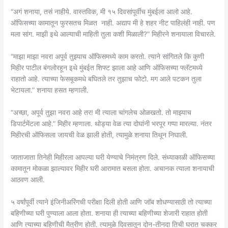
“अगं शनाया, तसं नाहीये. वास्तविक, मी १५ दिवसांपूर्वीच मुंबईला आलो आहे.
ऑफिसच्या कामातून फुरसतच मिळत नाही. अद्याप मी हे शहर नीट पाहिलंही नाही. पण
मला सांग. माझी इथे आल्याची माहिती तुला कशी मिळाली?” मिहीरने शनायाला विचारले.
“माझा माझा नवरा अपूर्व तुझ्याच ऑफिसमध्ये काम करतो. त्याने सांगितले कि कुणी
मिहीर पाटील बंगलोरहून इथे मुंबईत शिफ्ट झाला आहे आणि ऑफिसच्या फ्लॅटमध्ये
राहातो आहे. त्याच्या फेसबूकमधे बघितले तर तुझाच फोटो. मग आले पटकन तुला
भेटायला.” शनाया हसत म्हणाली.
“अच्छा, अपूर्व तुझा नवरा आहे तर! मी त्याला चांगलेच ओळखतो. तो माझ्याच
डिपार्टमेंटला आहे.” मिहीर म्हणाला. थोड्या वेळ त्या दोघांनी भरपूर गप्पा मारल्या. नंतर
मिहीरची ऑफिसला जायची वेळ झाली होती, त्यामुळे शनाया तिथून निघाली.
जाताजाता तिनेही मिहीरला आपल्या घरी येण्याचे निमंत्रण दिले. संध्याकाळी ऑफिसच्या
कामातून मोकळा झाल्यावर मिहीर घरी आरामात बसला होता. अचानक त्याला शनायाची
आठवण आली.
५ वर्षांपूर्वी त्याने इंजिनीअरिंगची परीक्षा दिली होती आणि जॉब शोधण्यासाठी तो त्याच्या
बहिणीच्या घरी पुण्याला आला होता. शनाया ही त्याच्या बहिणीच्या शेजारी राहात होती
आणि त्याच्या बहिणीची मैत्रीण होती. त्यामुळे दिवसातून दोन-तीनदा तिची घरात चक्कर