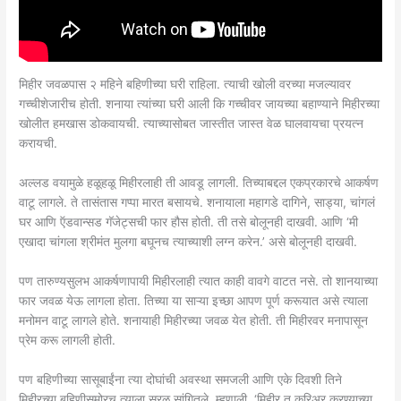
मिहीर जवळपास २ महिने बहिणीच्या घरी राहिला. त्याची खोली वरच्या मजल्यावर
गच्चीशेजारीच होती. शनाया त्यांच्या घरी आली कि गच्चीवर जायच्या बहाण्याने मिहीरच्या
खोलीत हमखास डोकवायची. त्याच्यासोबत जास्तीत जास्त वेळ घालवायचा प्रयत्न
करायची.
अल्लड वयामुळे हळूहळू मिहीरलाही ती आवडू लागली. तिच्याबद्दल एकप्रकारचे आकर्षण
वाटू लागले. ते तासंतास गप्पा मारत बसायचे. शनायाला महागडे दागिने, साड्या, चांगलं
घर आणि ऍडवान्सड गॅजेट्सची फार हौस होती. ती तसे बोलूनही दाखवी. आणि ‘मी
एखादा चांगला श्रीमंत मुलगा बघूनच त्याच्याशी लग्न करेन.’ असे बोलूनही दाखवी.
पण तारुण्यसुलभ आकर्षणापायी मिहीरलाही त्यात काही वावगे वाटत नसे. तो शानयाच्या
फार जवळ येऊ लागला होता. तिच्या या साऱ्या इच्छा आपण पूर्ण करूयात असे त्याला
मनोमन वाटू लागले होते. शनायाही मिहीरच्या जवळ येत होती. ती मिहीरवर मनापासून
प्रेम करू लागली होती.
पण बहिणीच्या सासूबाईंना त्या दोघांची अवस्था समजली आणि एके दिवशी तिने
मिहीरच्या बहिणीसमोरच त्याला सरळ सांगितले. म्हणाली, ‘मिहीर तू करिअर करण्याच्या