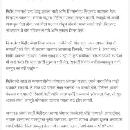
मिहीर शनायाचे शब्द टाळू शकला नाही आणि तिच्यासोबत चित्रपट पाहायला गेला.
चित्रपट पाहताना, शनाया मधूनच मिहीरला एकदम लगटून बसली. त्यामुळे तो अगदी
अवघडून गेला होता. पण तिला पटकन तोडून बोलणे त्याला जमले नाही. चित्रपट
संपल्यावर ते दोघे हॉटेलमध्ये गेले आणि एकत्र डिनर केले.
डिनरनंतर मिहीर जेव्हा तिला आपल्या गाडीने घरी सोडायला जाऊ लागला तेव्हा ती
म्हणाली,”अरे देवा! मी घराच्या चाव्याच आणायला विसरले.” “अरे बाप रे! आता मग?”
मिहीर घाबरून म्हणाला. “आता एव्हढ्या रात्री मी कुठे चावीवाला शोधत फिरू? त्यापेक्षा
मी असं करते कि आज रात्री तुझ्याच घरी येते. सकाळी निवांत चावीवाल्याकडून चावी
बनवून मग घरी जाईन.”
मिहीरकडे आता हो म्हणण्याखेरीज कोणताच ऑपशन नव्हता. त्याने नाराजीनेच गाडी
घराकडे वळवली. ते लोक घरी पोचले तेव्हा रात्रीचे ११ वाजले होते. मिहीरने आपली
बेडरूम शनायासाठी रिकामी केली आणि स्वतः ड्रॉईंग रूममध्ये झोपायला गेला. तो खूप
थकला होता, त्यामुळे सोफ्यावर पडताच त्याला गाढ झोप लागली.
अचानक अर्ध्या रात्री मिहीरला त्याच्या अंगावर कसलेतरी ओझे जाणवले. त्यापाठोपाठ
नाकात शानयाच्या परफ्युमचा सुगंध जाणवला. शनाया त्याच्या अंगावर झुकत असल्याचे
त्याने पाहिले. तिला ढकलून देऊन तो ताडकन उठला. “अगं काय करतेस? लग्न