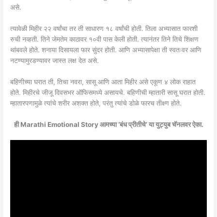
असे.
त्यावेळी मिहीर २२ वर्षांचा तर ती साधारण १८ वर्षांची होती. तिला अभ्यासात फारशी
रुची नव्हती. तिने जेमतेम काठावर १०वी पास केली होती. त्यानंतर तिने तिचे शिक्षण
थांबवले होते. शनाया दिसायला फार सुंदर होती. आणि अभ्यासापेक्षा ती स्वतःवर आणि
नटण्यामुरडण्यावर जास्त लक्ष देत असे.
बहिणीच्या घरात ती, तिचा नवरा, सासू आणि आता मिहीर असे एकूण ४ लोक राहात
होते. मिहीरचे जीजू दिवसभर ऑफिसमध्ये असायचे. बहिणीची म्हातारी सासू घरात होती.
म्हातारपणामुळे त्यांचे शरीर अशक्त होते, परंतु त्यांचे डोळे फारच तीक्ष्ण होते.
ही Marathi Emotional Story आमच्या ‘बंध प्रीतीचे’ या युट्युब चॅनलवर ऐका.