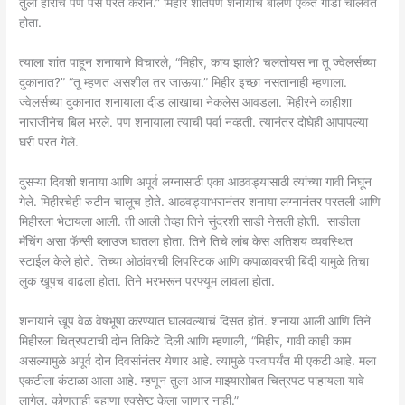
तुला हाराचे पण पैसे परत करीन.” मिहीर शांतपणे शनायाचे बोलणे ऐकत गाडी चालवत
होता.
त्याला शांत पाहून शनायाने विचारले, “मिहीर, काय झाले? चलतोयस ना तू ज्वेलर्सच्या
दुकानात?” “तू म्हणत असशील तर जाऊया.” मिहीर इच्छा नसतानाही म्हणाला.
ज्वेलर्सच्या दुकानात शनायाला दीड लाखाचा नेकलेस आवडला. मिहीरने काहीशा
नाराजीनेच बिल भरले. पण शनायाला त्याची पर्वा नव्हती. त्यानंतर दोघेही आपापल्या
घरी परत गेले.
दुसऱ्या दिवशी शनाया आणि अपूर्व लग्नासाठी एका आठवड्यासाठी त्यांच्या गावी निघून
गेले. मिहीरचेही रुटीन चालूच होते. आठवड्याभरानंतर शनाया लग्नानंतर परतली आणि
मिहीरला भेटायला आली. ती आली तेव्हा तिने सुंदरशी साडी नेसली होती. साडीला
मॅचिंग असा फॅन्सी ब्लाउज घातला होता. तिने तिचे लांब केस अतिशय व्यवस्थित
स्टाईल केले होते. तिच्या ओठांवरची लिपस्टिक आणि कपाळावरची बिंदी यामुळे तिचा
लुक खूपच वाढला होता. तिने भरभरून परफ्यूम लावला होता.
शनायाने खूप वेळ वेषभूषा करण्यात घालवल्याचं दिसत होतं. शनाया आली आणि तिने
मिहीरला चित्रपटाची दोन तिकिटे दिली आणि म्हणाली, “मिहीर, गावी काही काम
असल्यामुळे अपूर्व दोन दिवसांनंतर येणार आहे. त्यामुळे परवापर्यंत मी एकटी आहे. मला
एकटीला कंटाळा आला आहे. म्हणून तुला आज माझ्यासोबत चित्रपट पाहायला यावे
लागेल. कोणताही बहाणा एक्सेप्ट केला जाणार नाही.”