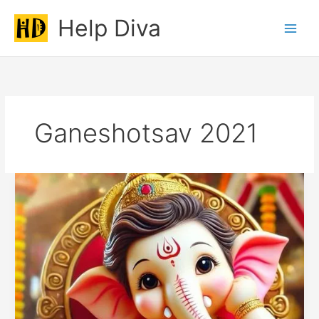
Skip
Help Diva
to
Main
content
Men
Ganeshotsav 2021