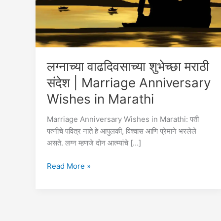
लग्नाच्या वाढदिवसाच्या शुभेच्छा मराठी
संदेश | Marriage Anniversary
Wishes in Marathi
Marriage Anniversary Wishes in Marathi: पती
पत्नीचे पवित्र नाते हे आपुलकी, विश्वास आणि प्रेमाने भरलेले
असते. लग्न म्हणजे दोन आत्म्यांचे […]
लग्नाच्या
Read More »
वाढदिवसाच्या
शुभेच्छा
मराठी
संदेश