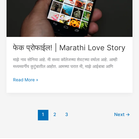
फेक प्रोफाईल! | Marathi Love Story
माझे नाव सोनिया आहे. मी सध्या कॉलेजच्या शेवटच्या वर्षाला आहे. आम्ही
मध्यमवर्गीय कुटुंबातील आहोत. आमच्या घरात मी, माझे आईबाबा आणि
फेक
Read More »
प्रोफाईल!
|
Marathi
Love
Story
1
2
3
Next
→