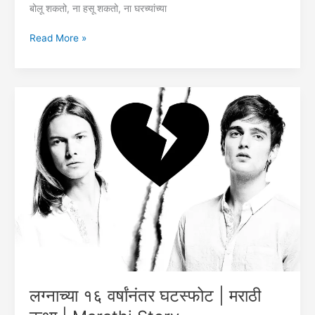
बोलू शकतो, ना हसू शकतो, ना घरच्यांच्या
तुजविण
Read More »
सख्या
रे
–
भाग
१
|
नवरा
बायको
कथा
|
हृदयस्पर्शी
कथा
लग्नाच्या १६ वर्षांनंतर घटस्फोट | मराठी