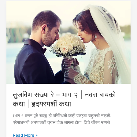
Marathi
Sad
Love
Story
तुजविण सख्या रे – भाग २ | नवरा बायको
कथा | हृदयस्पर्शी कथा
(भाग १ वरून पुढे चालू) ही परिस्थिती काही एकट्या राहुलची नव्हती.
प्रेमाअभावी अनघालाही त्रास होऊ लागला होता. तिचे जीवन म्हणजे
तुजविण
Read More »