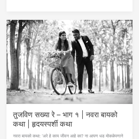
सख्या
रे
–
भाग
२
|
नवरा
बायको
कथा
|
हृदयस्पर्शी
कथा
तुजविण सख्या रे – भाग १ | नवरा बायको
कथा | हृदयस्पर्शी कथा
नवरा बायको कथा: ‘अरे हे काय जीवन आहे का? ना आपण धड मोकळेपणाने