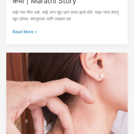
कथा | Marathi Story
माझे नाव नीता आहे. माझे लग्न खूप छान घरात झाले होते. माझा नवरा शंतनू
खूप प्रेमळ, समजूतदार आणि लाखात एक
लग्नाच्या
Read More »
१६
वर्षांनंतर
घटस्फोट
|
मराठी
कथा
|
Marathi
Story