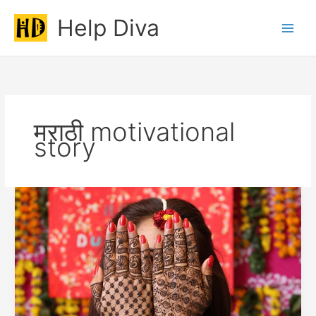
Skip
Help Diva
to
Main
content
Men
मराठी motivational
story