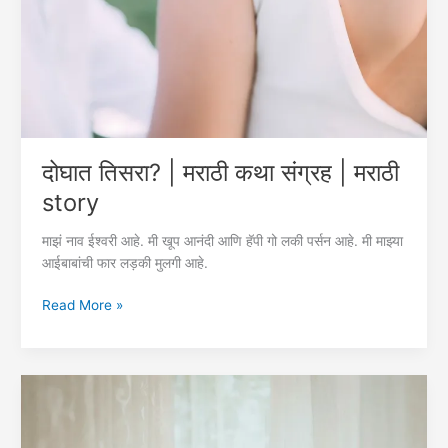
दोघात तिसरा? | मराठी कथा संग्रह | मराठी
story
माझं नाव ईश्वरी आहे. मी खूप आनंदी आणि हॅपी गो लकी पर्सन आहे. मी माझ्या
आईबाबांची फार लड़की मुलगी आहे.
दोघात
Read More »
तिसरा?
|
मराठी
कथा
संग्रह
|