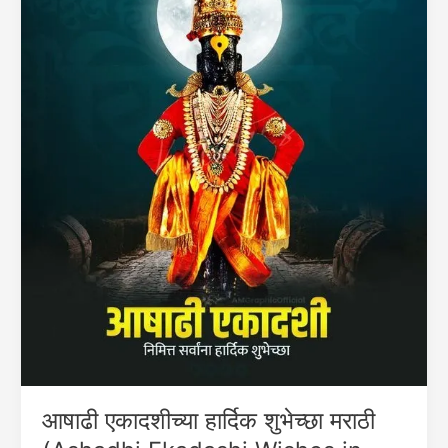
आषाढी एकादशीच्या हार्दिक शुभेच्छा मराठी