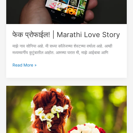
फेक प्रोफाईल! | Marathi Love Story
माझे नाव सोनिया आहे. मी सध्या कॉलेजच्या शेवटच्या वर्षाला आहे. आम्ही
मध्यमवर्गीय कुटुंबातील आहोत. आमच्या घरात मी, माझे आईबाबा आणि
फेक
Read More »
प्रोफाईल!
|
Marathi
Love
Story