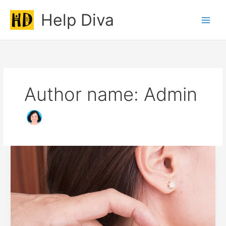
Skip
Help Diva
to
Main
content
Men
Author name: Admin