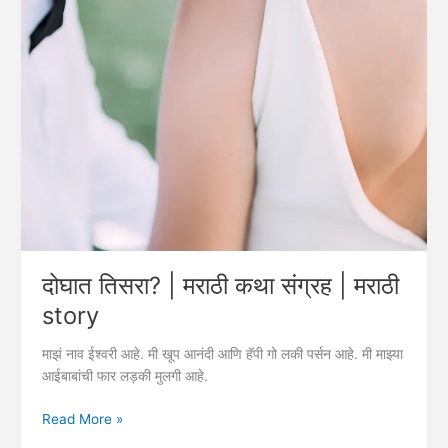
दोघात तिसरा? | मराठी कथा संग्रह | मराठी
story
माझं नाव ईश्वरी आहे. मी खूप आनंदी आणि हॅपी गो लकी पर्सन आहे. मी माझ्या
आईबाबांची फार लड़की मुलगी आहे.
दोघात
Read More »
तिसरा?