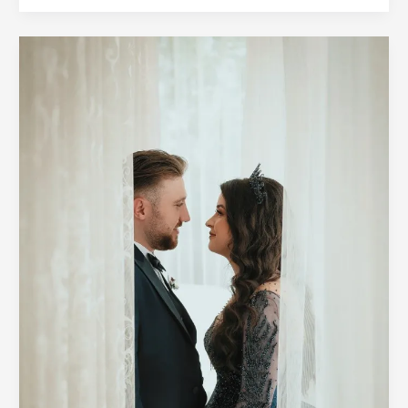
|
मराठी
कथा
संग्रह
|
मराठी
story