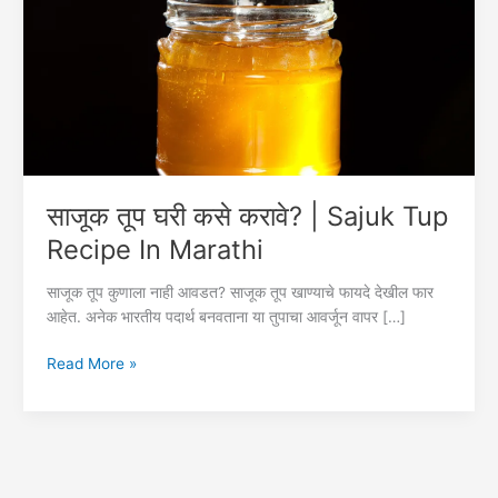
साजूक तूप घरी कसे करावे? | Sajuk Tup
Recipe In Marathi
साजूक तूप कुणाला नाही आवडत? साजूक तूप खाण्याचे फायदे देखील फार
आहेत. अनेक भारतीय पदार्थ बनवताना या तुपाचा आवर्जून वापर […]
साजूक
Read More »
तूप
घरी
कसे
करावे?
|