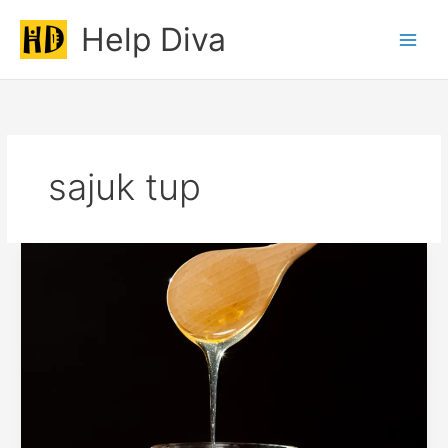
Skip
Help Diva
to
Main
content
Men
sajuk tup