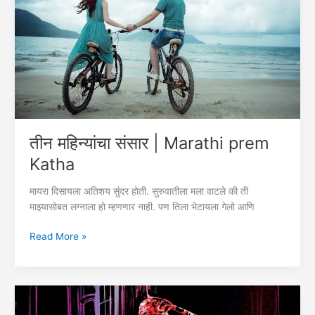
बायको
कथा
|
हृदयस्पर्शी
कथा
तीन महिन्यांचा संसार | Marathi prem
Katha
मायरा दिसायला अतिशय सुंदर होती. सुरुवातीला मला वाटले की ती
माझ्यासोबत लग्नाला हो म्हणणार नाही. पण तिला भेटायला गेलो आणि
तीन
Read More »
महिन्यांचा
संसार
|
Marathi
prem