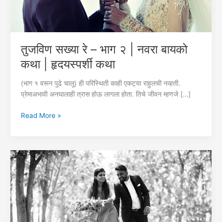
तुजविण सख्या रे – भाग २ | नवरा बायको
कथा | हृदयस्पर्शी कथा
(भाग १ वरून पुढे चालू) ही परिस्थिती काही एकट्या राहुलची नव्हती.
प्रेमाअभावी अनघालाही त्रास होऊ लागला होता. तिचे जीवन म्हणजे […]
तुजविण
Read More »
सख्या
रे
–
भाग
२
|
नवरा
बायको
कथा