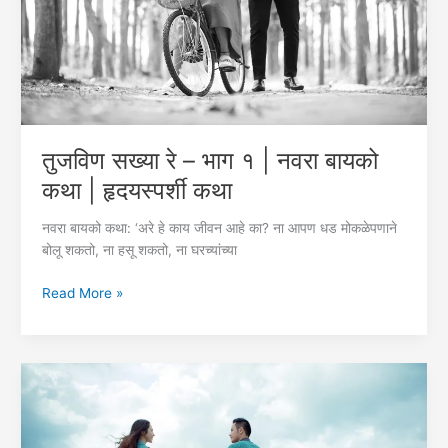
|
हृदयस्पर्शी
कथा
तुजविण सख्या रे – भाग १ | नवरा बायको
कथा | हृदयस्पर्शी कथा
नवरा बायको कथा: ‘अरे हे काय जीवन आहे का? ना आपण धड मोकळेपणाने
बोलू शकतो, ना हसू शकतो, ना घरच्यांच्या
तुजविण
Read More »
सख्या
रे
–
भाग
१
|
नवरा