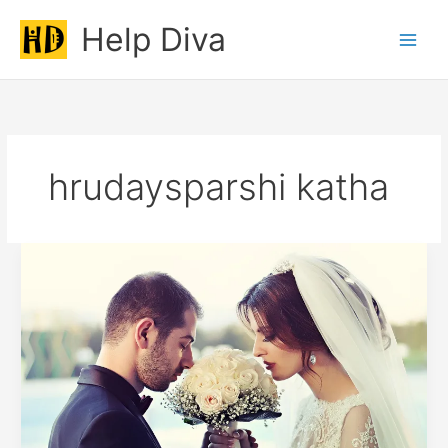
Skip
Help Diva
to
Main
content
Men
hrudaysparshi katha