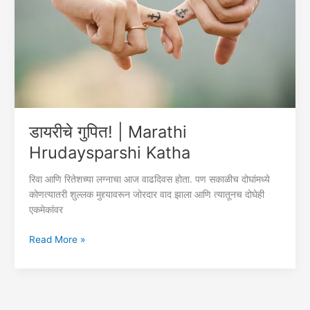
डायरीचे गुपित! | Marathi
Hrudaysparshi Katha
रिवा आणि रितेशच्या लग्नाचा आज वाढदिवस होता. पण सकाळीच दोघांमध्ये
कोणत्यातरी शुल्लक मुद्द्यावरून जोरदार वाद झाला आणि त्यातूनच दोघेही
एकमेकांवर
डायरीचे
Read More »
गुपित!
|
Marathi
Hrudaysparshi