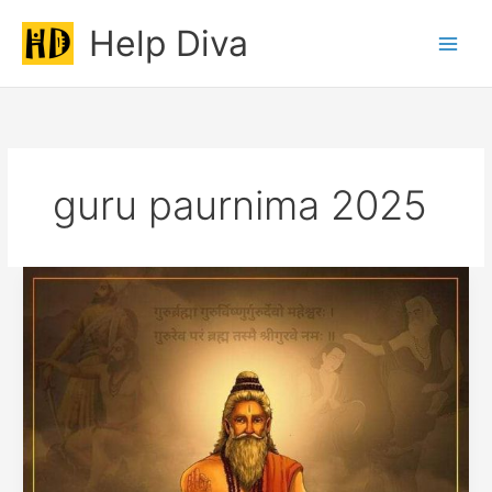
Skip
Help Diva
to
Main
content
Men
guru paurnima 2025