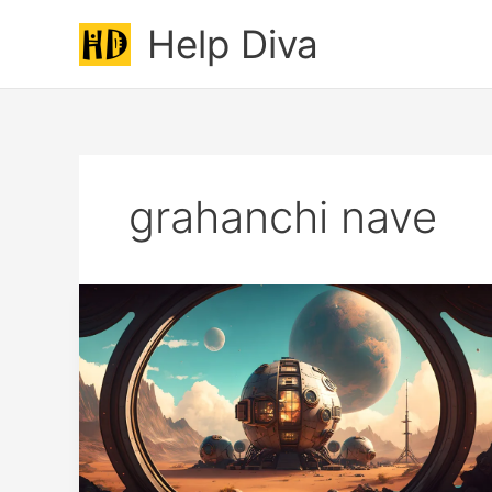
Skip
Help Diva
to
content
grahanchi nave