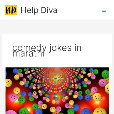
Skip
Help Diva
to
Main
content
Men
comedy jokes in
marathi